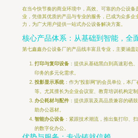
在当今快节奏的商业环境中，高效、可靠的办公设备
业，凭借其优质的产品与专业的服务，已成为众多企
力，为广大用户提供一站式办公设备解决方案。
核心产品体系：从基础到智能，全
第七鑫鑫办公设备厂的产品线丰富且专业，主要涵盖
打印与复印设备
：提供从基础黑白到高速彩色、
印务的多元化需求。
投影显示系统
：作为“投影网”的会员单位，本
等。尤其擅长为企业会议室、教育培训机构定制
办公耗材与配件
：提供原装及高品质兼容的硒鼓
助办公器材。
智能办公设备
：紧跟技术潮流，推出集打印、扫
的数字化办公。
优势与服务：专业铸就信赖