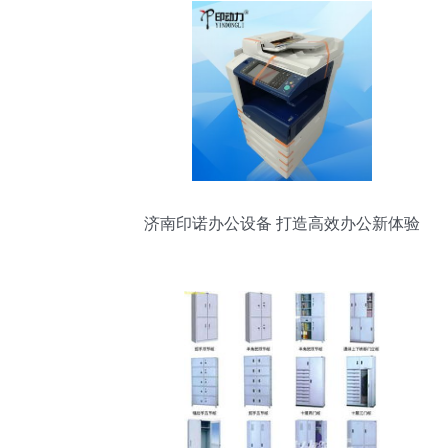
济南印诺办公设备 打造高效办公新体验