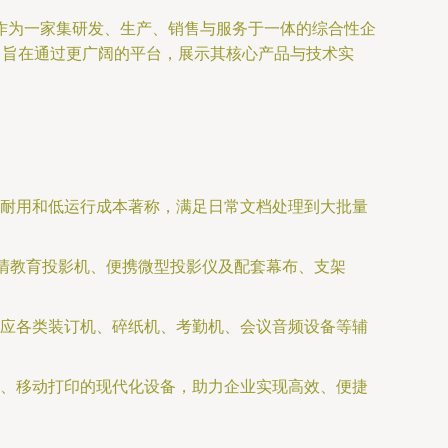
作为一家集研发、生产、销售与服务于一体的综合性企
，旨在通过更广阔的平台，展示其核心产品与技术实
耐用和低运行成本著称，满足日常文档处理到大批量
高清教育投影机、便携微型投影仪及配套幕布、支架
应各类装订机、碎纸机、考勤机、会议音频设备等辅
、移动打印的现代化设备，助力企业实现高效、便捷