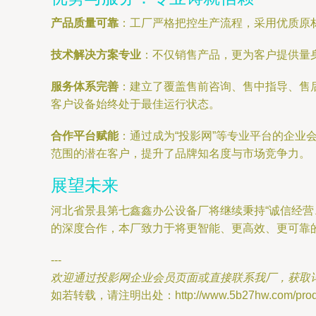
产品质量可靠
：工厂严格把控生产流程，采用优质原
技术解决方案专业
：不仅销售产品，更为客户提供量
服务体系完善
：建立了覆盖售前咨询、售中指导、售
客户设备始终处于最佳运行状态。
合作平台赋能
：通过成为“投影网”等专业平台的企
范围的潜在客户，提升了品牌知名度与市场竞争力。
展望未来
河北省景县第七鑫鑫办公设备厂将继续秉持“诚信经营
的深度合作，本厂致力于将更智能、更高效、更可靠
---
欢迎通过投影网企业会员页面或直接联系我厂，获取
如若转载，请注明出处：http://www.5b27hw.com/produc