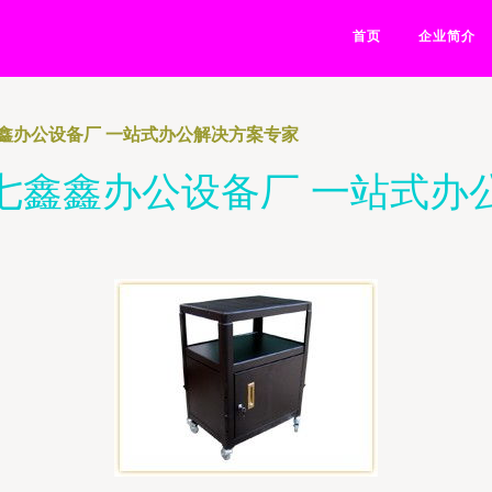
首页
企业简介
鑫办公设备厂 一站式办公解决方案专家
七鑫鑫办公设备厂 一站式办