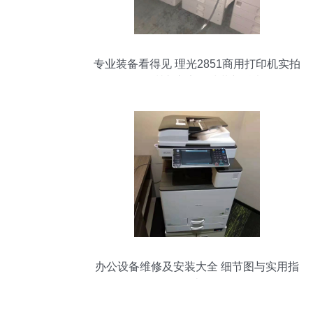
专业装备看得见 理光2851商用打印机实拍
解析——深圳市宝安区沙井新科办公设备
经营部倾情呈现
办公设备维修及安装大全 细节图与实用指
南