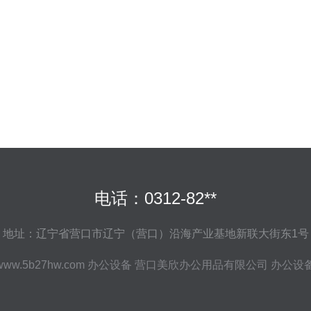
电话：0312-82**
地址：辽宁省营口市辽宁（营口）沿海产业基地新联大街东1号
www.5b27hw.com
办公设备
营口美欣办公用品有限公司
办公设